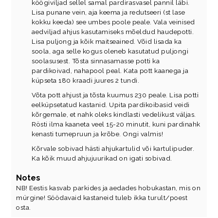
köögiviljad sellel samal pardirasvasel pannil läbi.
Lisa punane vein, aja keema ja redutseeri (st lase
kokku keeda) see umbes poole peale. Vala veinised
aedviljad ahjus kasutamiseks mõeldud haudepotti.
Lisa puljong ja kõik maitseained. Võid lisada ka
soola, aga selle kogus oleneb kasutatud puljongi
soolasusest. Tõsta sinnasamasse potti ka
pardikoivad, nahapool peal. Kata pott kaanega ja
küpseta 180 kraadi juures 2 tundi.
Võta pott ahjust ja tõsta kuumus 230 peale. Lisa potti
eelküpsetatud kastanid. Upita pardikoibasid veidi
kõrgemale, et nahk oleks kindlasti vedelikust väljas.
Rösti ilma kaaneta veel 15-20 minutit, kuni pardinahk
kenasti tumepruun ja krõbe. Ongi valmis!
Kõrvale sobivad hästi ahjukartulid või kartulipuder.
Ka kõik muud ahjujuurikad on igati sobivad.
Notes
NB! Eestis kasvab parkides ja aedades hobukastan, mis on
mürgine! Söödavaid kastaneid tuleb ikka turult/poest
osta.