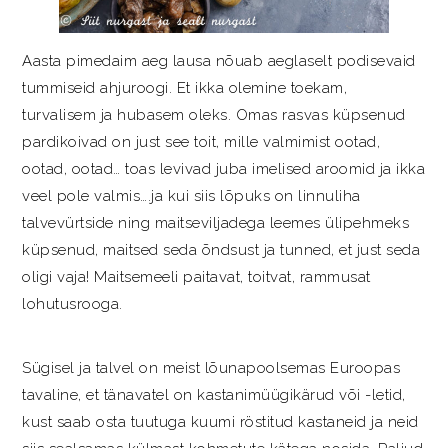
Aasta pimedaim aeg lausa nõuab aeglaselt podisevaid
tummiseid ahjuroogi. Et ikka olemine toekam,
turvalisem ja hubasem oleks. Omas rasvas küpsenud
pardikoivad on just see toit, mille valmimist ootad,
ootad, ootad… toas levivad juba imelised aroomid ja ikka
veel pole valmis….ja kui siis lõpuks on linnuliha
talvevürtside ning maitseviljadega leemes ülipehmeks
küpsenud, maitsed seda õndsust ja tunned, et just seda
oligi vaja! Maitsemeeli paitavat, toitvat, rammusat
lohutusrooga.
Sügisel ja talvel on meist lõunapoolsemas Euroopas
tavaline, et tänavatel on kastanimüügikärud või -letid,
kust saab osta tuutuga kuumi röstitud kastaneid ja neid