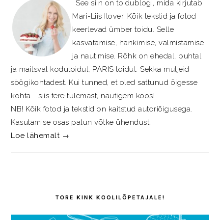
See siin on toidublogi, mida kirjutab
Mari-Liis Ilover. Kõik tekstid ja fotod
keerlevad ümber toidu. Selle
kasvatamise, hankimise, valmistamise
ja nautimise. Rõhk on ehedal, puhtal
ja maitsval kodutoidul, PÄRIS toidul. Sekka muljeid
söögikohtadest. Kui tunned, et oled sattunud õigesse
kohta - siis tere tulemast, nautigem koos!
NB! Kõik fotod ja tekstid on kaitstud autoriõigusega.
Kasutamise osas palun võtke ühendust.
Loe lähemalt →
TORE KINK KOOLILÕPETAJALE!