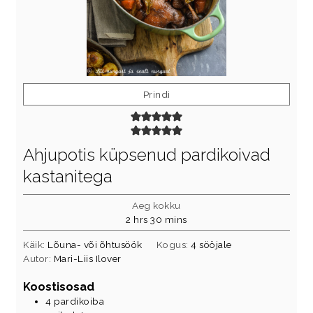
Prindi
Ahjupotis küpsenud pardikoivad
kastanitega
Aeg kokku
hours
minutes
2
hrs
30
mins
Käik:
Lõuna- või õhtusöök
Kogus:
4
sööjale
Autor:
Mari-Liis Ilover
Koostisosad
4
pardikoiba