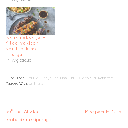
Kanamaksa ja -
filee yakitori
vardad kimchi-
riisiga
In "Argitoidud"
Filed Under:
Jõulud
,
Liha ja linnuliha
,
Pidulikud toidud
,
Retseptid
Tagged With:
part
,
talv
Previous
Järgmine
« Õuna-jõhvika
Kiire pannimüsli »
Post:
postitus:
krõbedik rukkipuruga