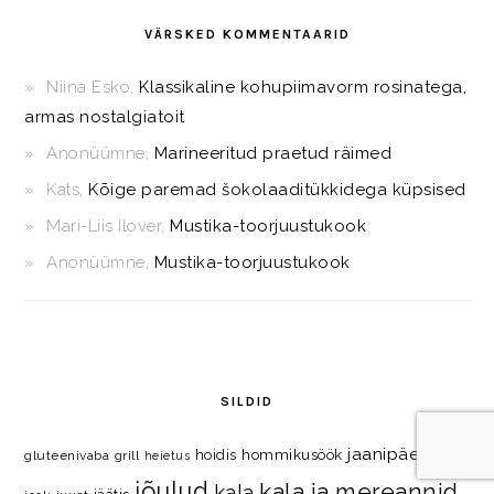
VÄRSKED KOMMENTAARID
Niina Esko
,
Klassikaline kohupiimavorm rosinatega,
armas nostalgiatoit
Anonüümne
,
Marineeritud praetud räimed
Kats
,
Kõige paremad šokolaaditükkidega küpsised
Mari-Liis Ilover
,
Mustika-toorjuustukook
Anonüümne
,
Mustika-toorjuustukook
SILDID
jaanipäevaks
hommikusöök
hoidis
gluteenivaba
grill
heietus
jõulud
kala ja mereannid
kala
jäätis