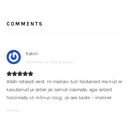
READER
INTERACTIONS
COMMENTS
Katrin
detsember 10, 2019 at 3:00 p.l.
Aitäh retsepti eest, nii maitsev tuli! Kastaneid ma küll ei
kasutanud ja seller jäi samuti lisamata, aga sellest
hoolimata oli mõnus roog. Ja see kaste – imeline!
VASTA