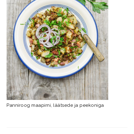
Panniroog maapirni, läätsede ja peekoniga