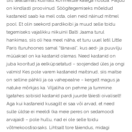
siis sealsamas külmast kohmetute kätega nosida. Paljud
on kindlasti proovinud. Söögitegemiseks mõeldud
kastaneid saab ka meil osta, olen neid näinud mitmel
pool. Et olin seekord pardikoibi ja muud selle toidu
tegemiseks vajalikku niikuinii Balti Jaama turul
hankimas, siis oli hea meel näha, et turu uuel letil Little
Paris (turuhoones samal “tänaval”, kus aed- ja puuvilju
müüakse) on ka kastanid olemas. Need kastanid on
juba kooritud ja eelküpsetatud – soojendad üles ja ongi
valmis! Kes pole varem kastaneid maitsnud, siis maitse
on selline pähkli ja oa vahepealne – kergelt magus ja
natuke mõrkjas ka. Viljaliha on pehme ja tummine.
Igatahes sobisid kastanid pardi juurde täiesti oivaliselt!
Aga kui kastaneid kusagilt ei saa või arvad, et need
sulle üldse ei meeldi (ka meie peres on sedamoodi
arvajaid) – pole hullu, nad ei ole selle toidu
võtmekoostisosaks. Lihtsalt tore täiendus, midagi