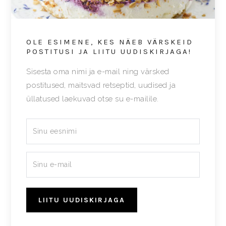
OLE ESIMENE, KES NÄEB VÄRSKEID
POSTITUSI JA LIITU UUDISKIRJAGA!
Sisesta oma nimi ja e-mail ning värsked
postitused, maitsvad retseptid, uudised ja
üllatused laekuvad otse su e-mailile.
LIITU UUDISKIRJAGA