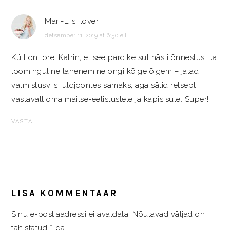
Mari-Liis Ilover
detsember 11, 2019 at 6:50 e.l.
Küll on tore, Katrin, et see pardike sul hästi õnnestus. Ja
loominguline lähenemine ongi kõige õigem – jätad
valmistusviisi üldjoontes samaks, aga sätid retsepti
vastavalt oma maitse-eelistustele ja kapisisule. Super!
VASTA
LISA KOMMENTAAR
Sinu e-postiaadressi ei avaldata.
Nõutavad väljad on
tähistatud
*
-ga