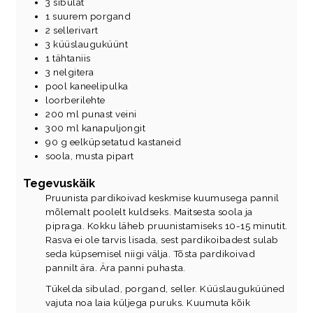
3
sibulat
1
suurem porgand
2
sellerivart
3
küüslauguküünt
1
tähtaniis
3
nelgitera
pool
kaneelipulka
loorberilehte
200
ml
punast veini
300
ml
kanapuljongit
90
g
eelküpsetatud kastaneid
soola, musta pipart
Tegevuskäik
Pruunista pardikoivad keskmise kuumusega pannil
mõlemalt poolelt kuldseks. Maitsesta soola ja
pipraga. Kokku läheb pruunistamiseks 10-15 minutit.
Rasva ei ole tarvis lisada, sest pardikoibadest sulab
seda küpsemisel niigi välja. Tõsta pardikoivad
pannilt ära. Ära panni puhasta.
Tükelda sibulad, porgand, seller. Küüslauguküüned
vajuta noa laia küljega puruks. Kuumuta kõik