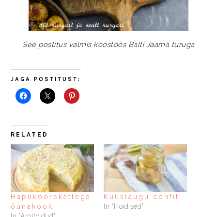
See postitus valmis koostöös Balti Jaama turuga
JAGA POSTITUST:
RELATED
Hapukoorekattega
Küüslaugu confit
õunakook
In "Hoidised"
In "Argitoidud"