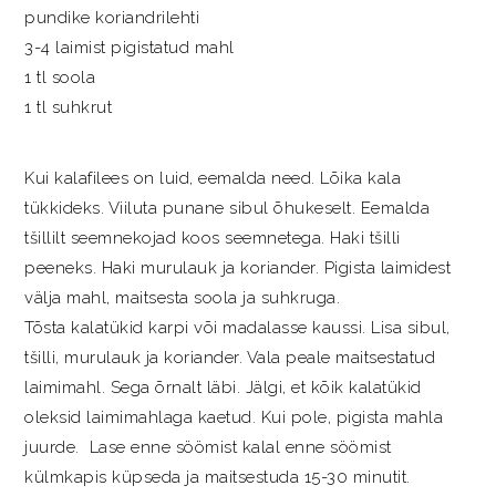
pundike koriandrilehti
3-4 laimist pigistatud mahl
1 tl soola
1 tl suhkrut
Kui kalafilees on luid, eemalda need. Lõika kala
tükkideks. Viiluta punane sibul õhukeselt. Eemalda
tšillilt seemnekojad koos seemnetega. Haki tšilli
peeneks. Haki murulauk ja koriander. Pigista laimidest
välja mahl, maitsesta soola ja suhkruga.
Tõsta kalatükid karpi või madalasse kaussi. Lisa sibul,
tšilli, murulauk ja koriander. Vala peale maitsestatud
laimimahl. Sega õrnalt läbi. Jälgi, et kõik kalatükid
oleksid laimimahlaga kaetud. Kui pole, pigista mahla
juurde. Lase enne söömist kalal enne söömist
külmkapis küpseda ja maitsestuda 15-30 minutit.