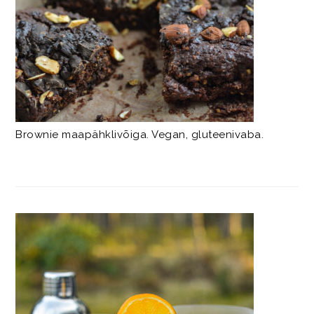
Brownie maapähklivõiga. Vegan, gluteenivaba.