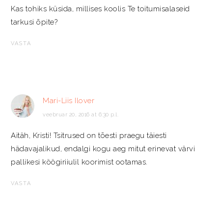
Kas tohiks küsida, millises koolis Te toitumisalaseid
tarkusi õpite?
VASTA
Mari-Liis Ilover
veebruar 20, 2016 at 6:30 p.l.
Aitäh, Kristi! Tsitrused on tõesti praegu täiesti
hädavajalikud, endalgi kogu aeg mitut erinevat värvi
pallikesi köögiriiulil koorimist ootamas.
VASTA