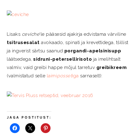
Lisaks
ceviche
‘le pääsesid ajakirja edvistama värviline
tsitrusesalat
avokaado, spinati ja krevettidega, tšillist
ja ingverist särtsu saanud
porgandi-apelsinisupp
läätsedega,
sidruni-petersellirisoto
ja imelihtsalt
valmiv, vaid greibi happe mõjul tarretuv
greibikreem
(valmistatud selle
laimi
posset
iga
sarnaselt):
JAGA POSTITUST: