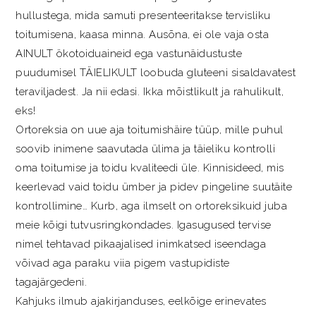
hullustega, mida samuti presenteeritakse tervisliku
toitumisena, kaasa minna. Ausõna, ei ole vaja osta
AINULT ökotoiduaineid ega vastunäidustuste
puudumisel TÄIELIKULT loobuda gluteeni sisaldavatest
teraviljadest. Ja nii edasi. Ikka mõistlikult ja rahulikult,
eks!
Ortoreksia on uue aja toitumishäire tüüp, mille puhul
soovib inimene saavutada ülima ja täieliku kontrolli
oma toitumise ja toidu kvaliteedi üle. Kinnisideed, mis
keerlevad vaid toidu ümber ja pidev pingeline suutäite
kontrollimine… Kurb, aga ilmselt on ortoreksikuid juba
meie kõigi tutvusringkondades. Igasugused tervise
nimel tehtavad pikaajalised inimkatsed iseendaga
võivad aga paraku viia pigem vastupidiste
tagajärgedeni.
Kahjuks ilmub ajakirjanduses, eelkõige erinevates