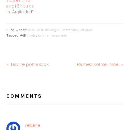
supertrio
argiõhtuks
In "Argitoidud"
Filed Under:
Kala
,
Rahvusköögid
,
Retseptid
,
Tervislik
Tagged With:
kala
,
kala ja mereannid
Previous
Järgmine
« Talvine pohlakook
Räimed kolmel moel »
Post:
postitus:
READER
INTERACTIONS
COMMENTS
rebane