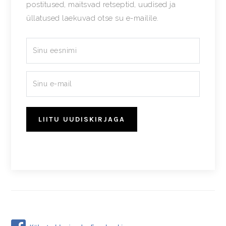
postitused, maitsvad retseptid, uudised ja
üllatused laekuvad otse su e-mailile.
LIITU UUDISKIRJAGA