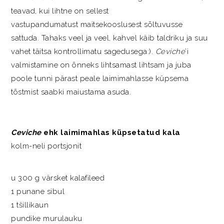
teavad, kui lihtne on sellest
vastupandumatust maitsekooslusest sõltuvusse
sattuda. Tahaks veel ja veel, kahvel käib taldriku ja suu
vahet täitsa kontrollimatu sagedusega:).
Ceviche
’i
valmistamine on õnneks lihtsamast lihtsam ja juba
poole tunni pärast peale laimimahlasse küpsema
tõstmist saabki maiustama asuda.
Ceviche
ehk laimimahlas küpsetatud kala
kolm-neli portsjonit
u 300 g värsket kalafileed
1 punane sibul
1 tšillikaun
pundike murulauku