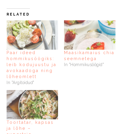
RELATED
Paar ideed
Maasikamaius chia
hommikusöögiks:
seemnetega
leib kodujuustu ja
In "Hommikusöögid"
avokaadoga ning
lõheomlett
In "Argitoidud"
Toortatar, kapsas
ja lõhe –