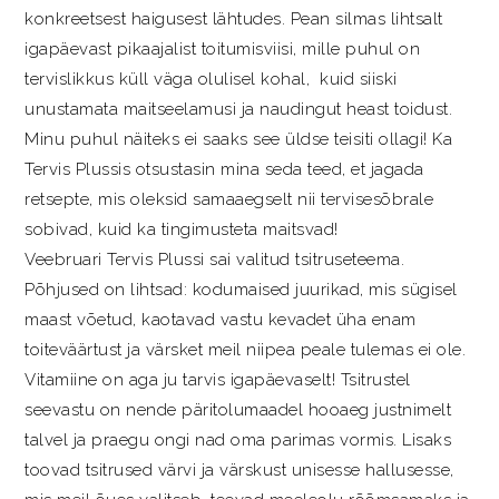
konkreetsest haigusest lähtudes. Pean silmas lihtsalt
igapäevast pikaajalist toitumisviisi, mille puhul on
tervislikkus küll väga olulisel kohal, kuid siiski
unustamata maitseelamusi ja naudingut heast toidust.
Minu puhul näiteks ei saaks see üldse teisiti ollagi! Ka
Tervis Plussis otsustasin mina seda teed, et jagada
retsepte, mis oleksid samaaegselt nii tervisesõbrale
sobivad, kuid ka tingimusteta maitsvad!
Veebruari Tervis Plussi sai valitud tsitruseteema.
Põhjused on lihtsad: kodumaised juurikad, mis sügisel
maast võetud, kaotavad vastu kevadet üha enam
toiteväärtust ja värsket meil niipea peale tulemas ei ole.
Vitamiine on aga ju tarvis igapäevaselt! Tsitrustel
seevastu on nende päritolumaadel hooaeg justnimelt
talvel ja praegu ongi nad oma parimas vormis. Lisaks
toovad tsitrused värvi ja värskust unisesse hallusesse,