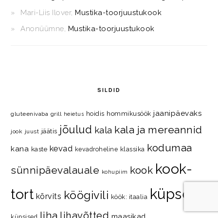
Mari-Liis Ilover
,
Mustika-toorjuustukook
Anonüümne
,
Mustika-toorjuustukook
SILDID
jaanipäevaks
hommikusöök
hoidis
gluteenivaba
grill
heietus
jõulud
kala ja mereannid
kala
jäätis
jook
juust
kodumaa
kevad
kana
kaste
kevadroheline
klassika
kook-
kook
sünnipäevalauale
kohupiim
küpsetis
tort
köögivili
kõrvits
köök: itaalia
liha
lihavõtted
maasikad
küpsised