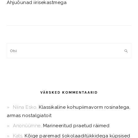
Ahjuõunad iirisekastmega
Otsi
VÄRSKED KOMMENTAARID
Niina Esko
,
Klassikaline kohupiimavorm rosinatega,
armas nostalgiatoit
Anonüümne
,
Marineeritud praetud räimed
Kats
,
Kõige paremad šokolaaditükkidega küpsised