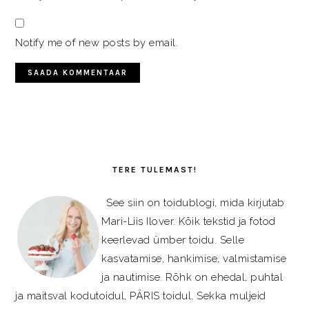
Notify me of new posts by email.
PRIMARY
SIDEBAR
TERE TULEMAST!
See siin on toidublogi, mida kirjutab
Mari-Liis Ilover. Kõik tekstid ja fotod
keerlevad ümber toidu. Selle
kasvatamise, hankimise, valmistamise
ja nautimise. Rõhk on ehedal, puhtal
ja maitsval kodutoidul, PÄRIS toidul. Sekka muljeid