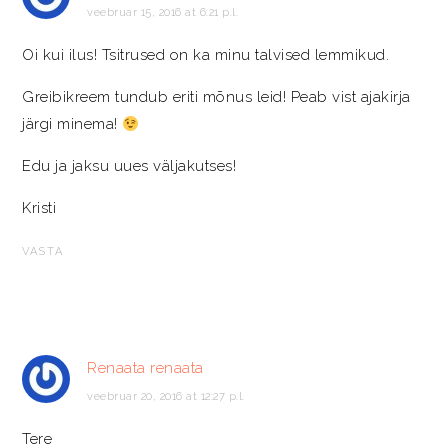
veebruar 15, 2016 at 6:21 p.l.
Oi kui ilus! Tsitrused on ka minu talvised lemmikud.
Greibikreem tundub eriti mõnus leid! Peab vist ajakirja
järgi minema!
Edu ja jaksu uues väljakutses!
Kristi
VASTA
Renaata renaata
veebruar 20, 2016 at 12:27 p.l.
Tere