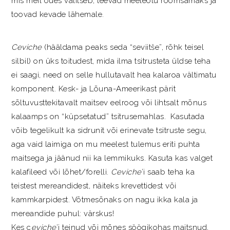
mis meil õues valitseb, teevad meeleolu rõõmsamaks ja
toovad kevade lähemale.
Ceviche
(hääldama peaks seda “seviitše”, rõhk teisel
silbil) on üks toitudest, mida ilma tsitrusteta üldse teha
ei saagi, need on selle hullutavalt hea kalaroa vältimatu
komponent. Kesk- ja Lõuna-Ameerikast pärit
sõltuvusttekitavalt maitsev eelroog või lihtsalt mõnus
kalaamps on “küpsetatud” tsitrusemahlas. Kasutada
võib tegelikult ka sidrunit või erinevate tsitruste segu,
aga vaid laimiga on mu meelest tulemus eriti puhta
maitsega ja jäänud nii ka lemmikuks. Kasuta kas valget
kalafileed või lõhet/forelli.
Ceviche
’i saab teha ka
teistest mereandidest, näiteks krevettidest või
kammkarpidest. Võtmesõnaks on nagu ikka kala ja
mereandide puhul: värskus!
Kes c
eviche
’i teinud või mõnes söögikohas maitsnud,