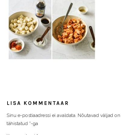
READER
INTERACTIONS
LISA KOMMENTAAR
Sinu e-postiaadressi ei avaldata.
Nõutavad väljad on
tähistatud
*
-ga