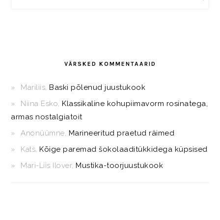
VÄRSKED KOMMENTAARID
Mariliis
,
Baski põlenud juustukook
Niina Esko
,
Klassikaline kohupiimavorm rosinatega,
armas nostalgiatoit
Anonüümne
,
Marineeritud praetud räimed
Kats
,
Kõige paremad šokolaaditükkidega küpsised
Mari-Liis Ilover
,
Mustika-toorjuustukook