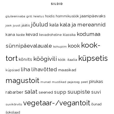
SILDID
jaanipäevaks
hommikusöök
hoidis
gluteenivaba
grill
heietus
jõulud
kala ja mereannid
kala
jäätis
jook
juust
kodumaa
kevad
kana
kaste
kevadroheline
klassika
kook-
kook
sünnipäevalauale
kohupiim
küpsetis
tort
köögivili
kõrvits
köök: itaalia
liha
lihavõtted
maasikad
küpsised
magustoit
pirukas
mustikad
pajaroog
peet
munad
salat
suupiste
supp
suvi
rabarber
seened
vegetaar-/vegantoit
õunad
suvikõrvits
šokolaad