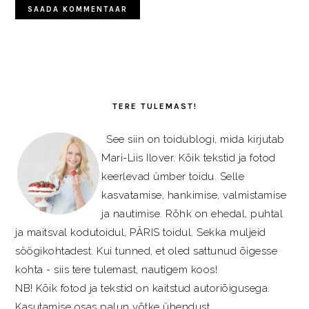
PRIMARY
SIDEBAR
TERE TULEMAST!
See siin on toidublogi, mida kirjutab
Mari-Liis Ilover. Kõik tekstid ja fotod
keerlevad ümber toidu. Selle
kasvatamise, hankimise, valmistamise
ja nautimise. Rõhk on ehedal, puhtal
ja maitsval kodutoidul, PÄRIS toidul. Sekka muljeid
söögikohtadest. Kui tunned, et oled sattunud õigesse
kohta - siis tere tulemast, nautigem koos!
NB! Kõik fotod ja tekstid on kaitstud autoriõigusega.
Kasutamise osas palun võtke ühendust.