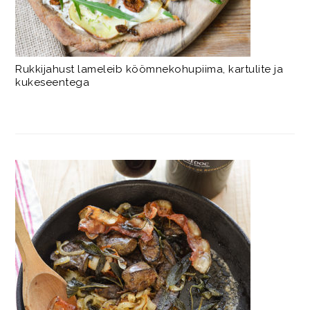
Rukkijahust lameleib köömnekohupiima, kartulite ja
kukeseentega