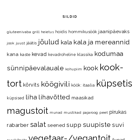
SILDID
jaanipäevaks
hommikusöök
hoidis
gluteenivaba
grill
heietus
jõulud
kala ja mereannid
kala
jäätis
jook
juust
kodumaa
kevad
kana
kaste
kevadroheline
klassika
kook-
kook
sünnipäevalauale
kohupiim
küpsetis
tort
köögivili
kõrvits
köök: itaalia
liha
lihavõtted
maasikad
küpsised
magustoit
pirukas
mustikad
pajaroog
peet
munad
salat
suupiste
supp
suvi
rabarber
seened
vegetaar-/vegantoit
õunad
suvikõrvits