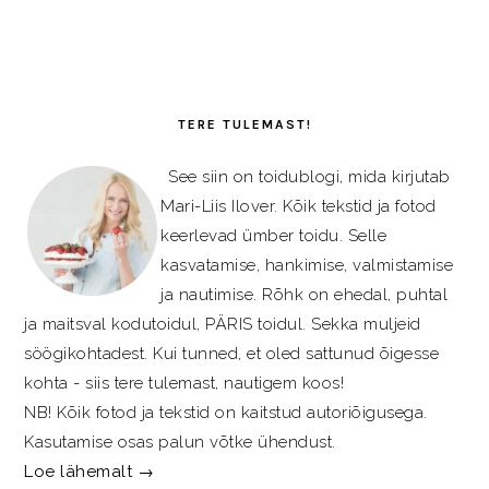
PRIMARY
SIDEBAR
TERE TULEMAST!
See siin on toidublogi, mida kirjutab
Mari-Liis Ilover. Kõik tekstid ja fotod
keerlevad ümber toidu. Selle
kasvatamise, hankimise, valmistamise
ja nautimise. Rõhk on ehedal, puhtal
ja maitsval kodutoidul, PÄRIS toidul. Sekka muljeid
söögikohtadest. Kui tunned, et oled sattunud õigesse
kohta - siis tere tulemast, nautigem koos!
NB! Kõik fotod ja tekstid on kaitstud autoriõigusega.
Kasutamise osas palun võtke ühendust.
Loe lähemalt →