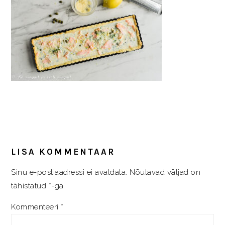
READER
INTERACTIONS
LISA KOMMENTAAR
Sinu e-postiaadressi ei avaldata.
Nõutavad väljad on
tähistatud
*
-ga
Kommenteeri
*