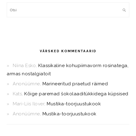
Otsi
VÄRSKED KOMMENTAARID
Niina Esko
,
Klassikaline kohupiimavorm rosinatega,
armas nostalgiatoit
Anonüümne
,
Marineeritud praetud räimed
Kats
,
Kõige paremad šokolaaditükkidega küpsised
Mari-Liis Ilover
,
Mustika-toorjuustukook
Anonüümne
,
Mustika-toorjuustukook