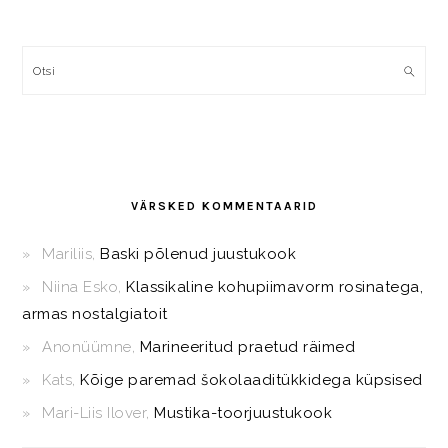
Otsi
VÄRSKED KOMMENTAARID
Mariliis
,
Baski põlenud juustukook
Niina Esko
,
Klassikaline kohupiimavorm rosinatega,
armas nostalgiatoit
Anonüümne
,
Marineeritud praetud räimed
Kats
,
Kõige paremad šokolaaditükkidega küpsised
Mari-Liis Ilover
,
Mustika-toorjuustukook