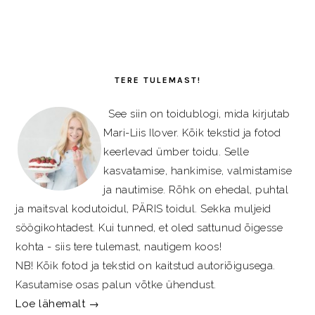
PRIMARY
SIDEBAR
TERE TULEMAST!
See siin on toidublogi, mida kirjutab
Mari-Liis Ilover. Kõik tekstid ja fotod
keerlevad ümber toidu. Selle
kasvatamise, hankimise, valmistamise
ja nautimise. Rõhk on ehedal, puhtal
ja maitsval kodutoidul, PÄRIS toidul. Sekka muljeid
söögikohtadest. Kui tunned, et oled sattunud õigesse
kohta - siis tere tulemast, nautigem koos!
NB! Kõik fotod ja tekstid on kaitstud autoriõigusega.
Kasutamise osas palun võtke ühendust.
Loe lähemalt →