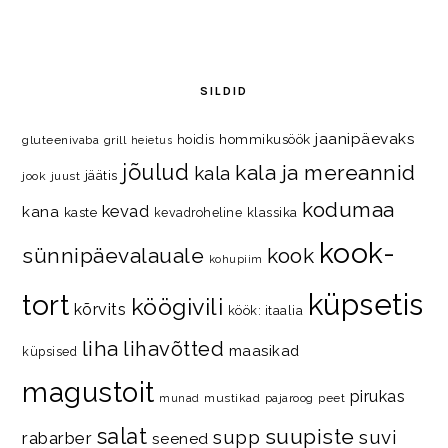
SILDID
jaanipäevaks
hommikusöök
hoidis
gluteenivaba
grill
heietus
jõulud
kala ja mereannid
kala
jäätis
jook
juust
kodumaa
kevad
kana
kaste
kevadroheline
klassika
kook-
kook
sünnipäevalauale
kohupiim
küpsetis
tort
köögivili
kõrvits
köök: itaalia
liha
lihavõtted
maasikad
küpsised
magustoit
pirukas
mustikad
pajaroog
peet
munad
salat
suupiste
supp
suvi
rabarber
seened