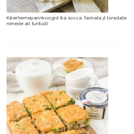
Kikerhernepannkoogid (ka socca, farinata jt toredate
nimede all tuntud)