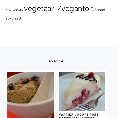
vegetaar-/vegantoit
õunad
suvikõrvits
šokolaad
FOOTER
AVASTA
VAARIKA-JOGURTITORT,