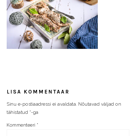
READER
INTERACTIONS
LISA KOMMENTAAR
Sinu e-postiaadressi ei avaldata.
Nõutavad väljad on
tähistatud
*
-ga
Kommenteeri
*