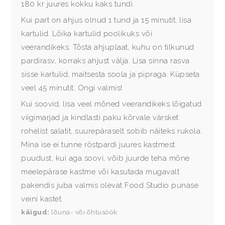
180 kr juures kokku kaks tundi.
Kui part on ahjus olnud 1 tund ja 15 minutit, lisa
kartulid. Lõika kartulid poolikuks või
veerandikeks. Tõsta ahjuplaat, kuhu on tilkunud
pardirasv, korraks ahjust välja. Lisa sinna rasva
sisse kartulid, maitsesta soola ja pipraga. Küpseta
veel 45 minutit. Ongi valmis!
Kui soovid, lisa veel mõned veerandikeks lõigatud
viigimarjad ja kindlasti paku kõrvale värsket
rohelist salatit, suurepäraselt sobib näiteks rukola.
Mina ise ei tunne röstpardi juures kastmest
puudust, kui aga soovi, võib juurde teha mõne
meelepärase kastme või kasutada mugavalt
pakendis juba valmis olevat Food Studio punase
veini kastet.
käigud
lõuna- või õhtusöök