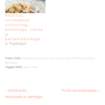
Röstitud
rooskapsad
suitsusingi,
küüslaugu, sibula
ja
palsamiäädikaga
In "Argitoidud"
Filed Under:
Argitoidud
,
Jõulud
,
Liha ja linnuliha
,
Pidulikud toidud
,
Retseptid
Tagged With:
part
,
ürdid
Previous
Järgmine
« Kanahautis
Pohla-karamellisaiad »
Post:
postitus:
aedubade ja seentega