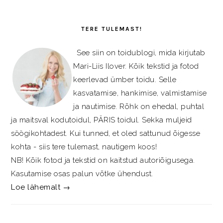
PRIMARY
SIDEBAR
TERE TULEMAST!
See siin on toidublogi, mida kirjutab
Mari-Liis Ilover. Kõik tekstid ja fotod
keerlevad ümber toidu. Selle
kasvatamise, hankimise, valmistamise
ja nautimise. Rõhk on ehedal, puhtal
ja maitsval kodutoidul, PÄRIS toidul. Sekka muljeid
söögikohtadest. Kui tunned, et oled sattunud õigesse
kohta - siis tere tulemast, nautigem koos!
NB! Kõik fotod ja tekstid on kaitstud autoriõigusega.
Kasutamise osas palun võtke ühendust.
Loe lähemalt →