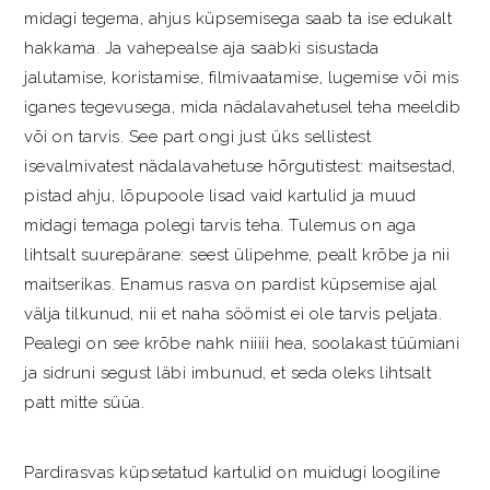
midagi tegema, ahjus küpsemisega saab ta ise edukalt
hakkama. Ja vahepealse aja saabki sisustada
jalutamise, koristamise, filmivaatamise, lugemise või mis
iganes tegevusega, mida nädalavahetusel teha meeldib
või on tarvis. See part ongi just üks sellistest
isevalmivatest nädalavahetuse hõrgutistest: maitsestad,
pistad ahju, lõpupoole lisad vaid kartulid ja muud
midagi temaga polegi tarvis teha. Tulemus on aga
lihtsalt suurepärane: seest ülipehme, pealt krõbe ja nii
maitserikas. Enamus rasva on pardist küpsemise ajal
välja tilkunud, nii et naha söömist ei ole tarvis peljata.
Pealegi on see krõbe nahk niiiii hea, soolakast tüümiani
ja sidruni segust läbi imbunud, et seda oleks lihtsalt
patt mitte süüa.
Pardirasvas küpsetatud kartulid on muidugi loogiline