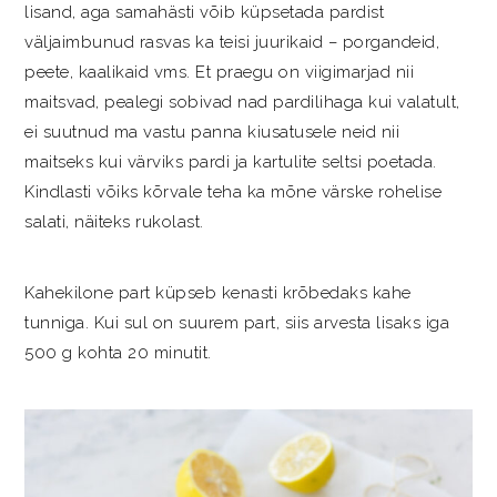
lisand, aga samahästi võib küpsetada pardist
väljaimbunud rasvas ka teisi juurikaid – porgandeid,
peete, kaalikaid vms. Et praegu on viigimarjad nii
maitsvad, pealegi sobivad nad pardilihaga kui valatult,
ei suutnud ma vastu panna kiusatusele neid nii
maitseks kui värviks pardi ja kartulite seltsi poetada.
Kindlasti võiks kõrvale teha ka mõne värske rohelise
salati, näiteks rukolast.
Kahekilone part küpseb kenasti krõbedaks kahe
tunniga. Kui sul on suurem part, siis arvesta lisaks iga
500 g kohta 20 minutit.