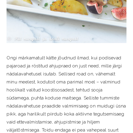
Ongi märkamatult kätte jõudnud ilmad, kui podisevad
pajaroad ja röstitud ahjupraed on just need, mille järgi
nädalavahetusel isutab. Sellised road on, vähemalt
minu meelest, kodutoit oma parimal moel – valminud
hoolikalt valitud koostisosadest, tehtud sooja
südamega, puhta koduse maitsega. Selliste tummiste
nädalavahetuse praadide valmimisaeg on muidugi üsna
pikk, aga harilikult piirdub koka aktiivne tegutsemisaeg
vaid ettevalmistamise, ahjupistmise ja hiljem
väljatõstmisega. Toidu endaga ei pea vahepeal suurt