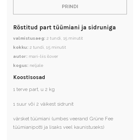
PRINDI
Röstitud part tüümiani ja sidruniga
valmistusaeg
2
tundi
,
15
minutit
kokku
2
tundi
,
15
minutit
autor
mari-liis ilover
kogus
neljale
Koostisosad
1 terve part, u 2 kg
1 suur või 2 väikest sidrunit
värsket tüümiani (umbes veerand Grüne Fee
tüümianipotti ja lisaks veel kaunistuseks)