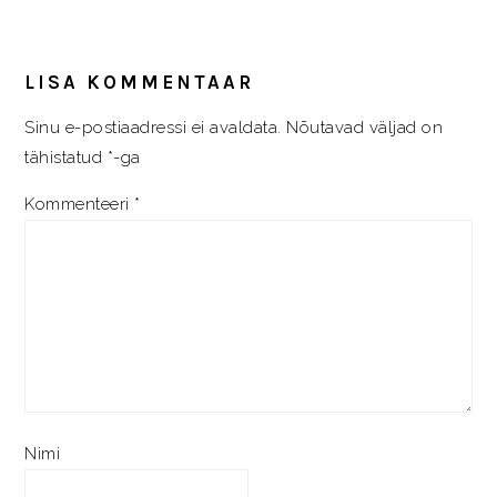
READER
INTERACTIONS
LISA KOMMENTAAR
Sinu e-postiaadressi ei avaldata.
Nõutavad väljad on
tähistatud
*
-ga
Kommenteeri
*
Nimi