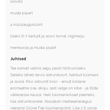
oliiviõli
musta pipart
4 küüslauguküünt
lisaks 6-7 kartulit ja soovi korral viigimarju
meresoola ja musta pipart
Juhised
Tee esmalt valmis segu pardi hõõrumiseks.
Selleks läheb tarvis sidrunikoort, hakitud tüümiani
ja soola. Riivi sidrunilt koor - ainult kollane
aromaatne osa, eksju, sest valge on kibe - ja tõsta
väikesesse kaussi. Haki tüümianioksad peeneks,
lisa sidrunikoorele. Kasutasin maitseainesegus
veerand Grüne Fee tüümianipotist. Lisa 2 tl soola