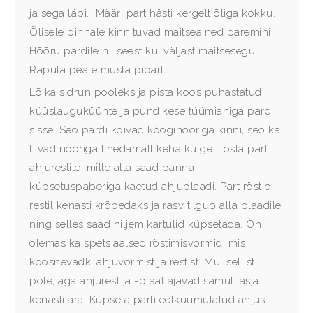
ja sega läbi. Määri part hästi kergelt õliga kokku.
Õlisele pinnale kinnituvad maitseained paremini.
Hõõru pardile nii seest kui väljast maitsesegu.
Raputa peale musta pipart.
Lõika sidrun pooleks ja pista koos puhastatud
küüslauguküünte ja pundikese tüümianiga pardi
sisse. Seo pardi koivad kööginööriga kinni, seo ka
tiivad nööriga tihedamalt keha külge. Tõsta part
ahjurestile, mille alla saad panna
küpsetuspaberiga kaetud ahjuplaadi. Part röstib
restil kenasti krõbedaks ja rasv tilgub alla plaadile
ning selles saad hiljem kartulid küpsetada. On
olemas ka spetsiaalsed röstimisvormid, mis
koosnevadki ahjuvormist ja restist. Mul sellist
pole, aga ahjurest ja -plaat ajavad samuti asja
kenasti ära. Küpseta parti eelkuumutatud ahjus