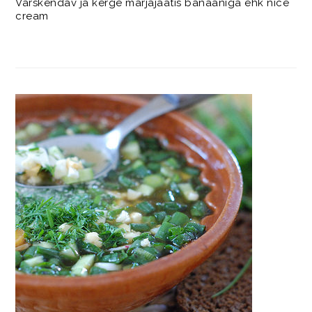
Värskendav ja kerge marjajäätis banaaniga ehk nice
cream