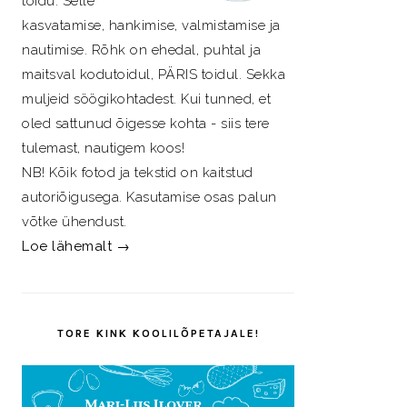
toidu. Selle
kasvatamise, hankimise, valmistamise ja
nautimise. Rõhk on ehedal, puhtal ja
maitsval kodutoidul, PÄRIS toidul. Sekka
muljeid söögikohtadest. Kui tunned, et
oled sattunud õigesse kohta - siis tere
tulemast, nautigem koos!
NB! Kõik fotod ja tekstid on kaitstud
autoriõigusega. Kasutamise osas palun
võtke ühendust.
Loe lähemalt →
TORE KINK KOOLILÕPETAJALE!