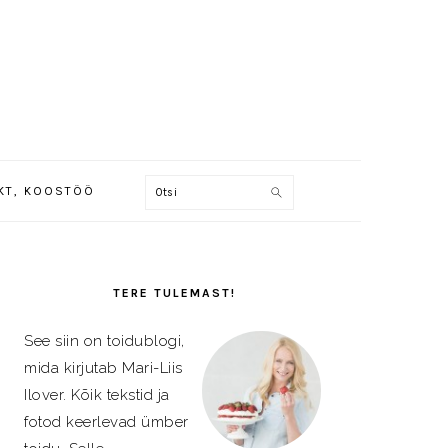
NAV
Otsi
AKT, KOOSTÖÖ
SOCIAL
MENU
PRIMARY
SIDEBAR
TERE TULEMAST!
See siin on toidublogi,
mida kirjutab Mari-Liis
Ilover. Kõik tekstid ja
fotod keerlevad ümber