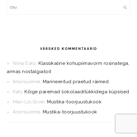
Otsi
VÄRSKED KOMMENTAARID
Niina Esko
,
Klassikaline kohupiimavorm rosinatega,
armas nostalgiatoit
Anonüümne
,
Marineeritud praetud räimed
Kats
,
Kõige paremad šokolaaditükkidega küpsised
Mari-Liis Ilover
,
Mustika-toorjuustukook
Anonüümne
,
Mustika-toorjuustukook