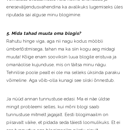
eneseväljendusvahendina ka avalikuks lugemiseks üles
riputada sai alguse minu blogimine.
5. Mida tahad muuta oma blogis?
Rahutu hinge viga, aga nii nagu kodus mööbli
ümbertõstmisega, tahan ma ka siin kogu aeg midagi
muuta! Kõige enam sooviksin luua blogile eristuva ja
omanäolise kujunduse, mis on täitsa minu nägu.
Tehnilise poole pealt ei ole ma selleks üksinda paraku
võimeline. Aga võib-olla kunagi see siiski õnnestub.
Ja nüüd annan tunnustuse edasi. Ma ei näe üldse
mingit probleemi selles, kui mõni blogi saab
tunnustuse mitmelt jagajalt. Eesti blogimaailm on
piisavalt väike, et pidada seda täiesti loomulikuks. Et ei