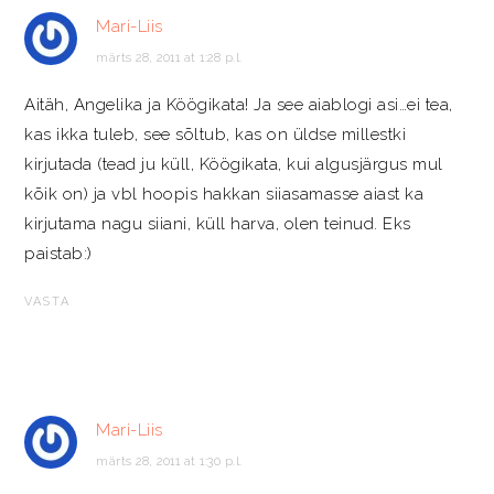
Mari-Liis
märts 28, 2011 at 1:28 p.l.
Aitäh, Angelika ja Köögikata! Ja see aiablogi asi…ei tea,
kas ikka tuleb, see sõltub, kas on üldse millestki
kirjutada (tead ju küll, Köögikata, kui algusjärgus mul
kõik on) ja vbl hoopis hakkan siiasamasse aiast ka
kirjutama nagu siiani, küll harva, olen teinud. Eks
paistab:)
VASTA
Mari-Liis
märts 28, 2011 at 1:30 p.l.