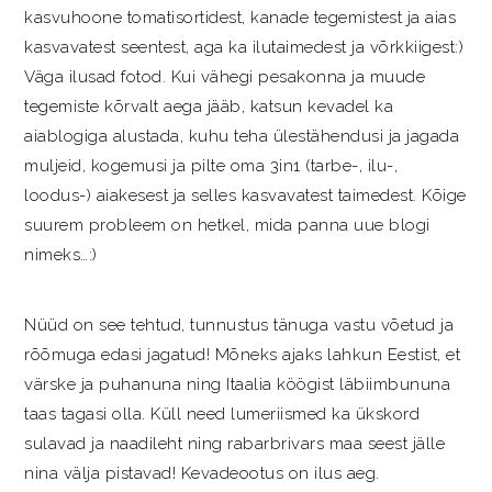
kasvuhoone tomatisortidest, kanade tegemistest ja aias
kasvavatest seentest, aga ka ilutaimedest ja võrkkiigest:)
Väga ilusad fotod. Kui vähegi pesakonna ja muude
tegemiste kõrvalt aega jääb, katsun kevadel ka
aiablogiga alustada, kuhu teha ülestähendusi ja jagada
muljeid, kogemusi ja pilte oma 3in1 (tarbe-, ilu-,
loodus-) aiakesest ja selles kasvavatest taimedest. Kõige
suurem probleem on hetkel, mida panna uue blogi
nimeks…:)
Nüüd on see tehtud, tunnustus tänuga vastu võetud ja
rõõmuga edasi jagatud! Mõneks ajaks lahkun Eestist, et
värske ja puhanuna ning Itaalia köögist läbiimbununa
taas tagasi olla. Küll need lumeriismed ka ükskord
sulavad ja naadileht ning rabarbrivars maa seest jälle
nina välja pistavad! Kevadeootus on ilus aeg.