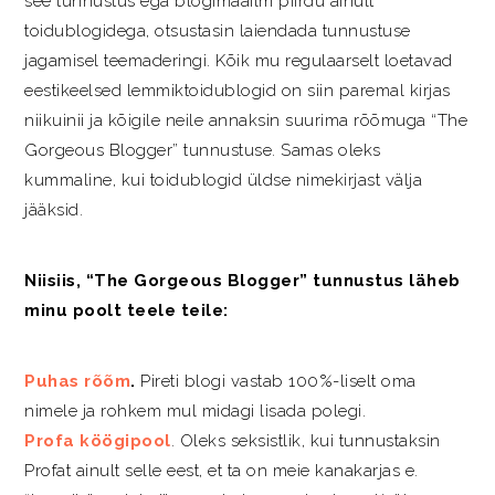
see tunnustus ega blogimaailm piirdu ainult
toidublogidega, otsustasin laiendada tunnustuse
jagamisel teemaderingi. Kõik mu regulaarselt loetavad
eestikeelsed lemmiktoidublogid on siin paremal kirjas
niikuinii ja kõigile neile annaksin suurima rõõmuga “The
Gorgeous Blogger” tunnustuse. Samas oleks
kummaline, kui toidublogid üldse nimekirjast välja
jääksid.
Niisiis, “The Gorgeous Blogger” tunnustus läheb
minu poolt teele teile:
Puhas rõõm
.
Pireti blogi vastab 100%-liselt oma
nimele ja rohkem mul midagi lisada polegi.
Profa köögipool
. Oleks seksistlik, kui tunnustaksin
Profat ainult selle eest, et ta on meie kanakarjas e.