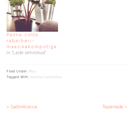
Panna cotta
rabarberi-
maasikakompotiga
In "Laste lemmikud"
Filed Under:
Muu
Tagged With:
heietus
,
tunnustus
Previous
Järgmine
« Saltimbocca
Tapenade »
Post:
postitus:
READER