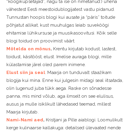
“koogiküpsetajad”, nagu ta ise on nimetanud:) ühena
vähestest Eesti meestoidublogijatest vastu pidanud.
Tunnustan hoopis blogi kui ausate ja “päris” toitude
põhjatut allikat, kust muuhulgas leiab suveköögi
ehitamise lühikursuse ja muusikasoovitusi. Kõik selle
blogi toidud on proovimist väärt.
Mõtelda on mõnus
.
Krentu kirjutab kodust, lastest,
toidust, käsitööst, elust. Imelise auraga blogi, mille
külastamise järel oled parem inimene.
Elust siin ja seal
. Maarja on tunduvalt staažikam
blogija kui mina. Enne kui julgesin midagi seal iitsatada,
olin lugenud juba tükk aega. Raske on sõnadesse
panna, mis mind võlub, aga ilmselt on see elulisus,
ausus ja mulle isiklikult lähedased teemad, millest
Maarja kirjutab.
Nami-Nami aed
.
Kristjani ja Pille aiablogi. Loomulikult
kerge kulinaarse kallakuga: detailsed ülevaated nende