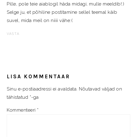
Pille, pole teie aiablogil häda midagi, mulle meeldib!:)
Selge ju, et põhiline postitamine sellel teemal käib
suvel, mida meil on niiii vähe:(
VASTA
LISA KOMMENTAAR
Sinu e-postiaadressi ei avaldata.
Nõutavad väljad on
tähistatud
*
-ga
Kommenteeri
*