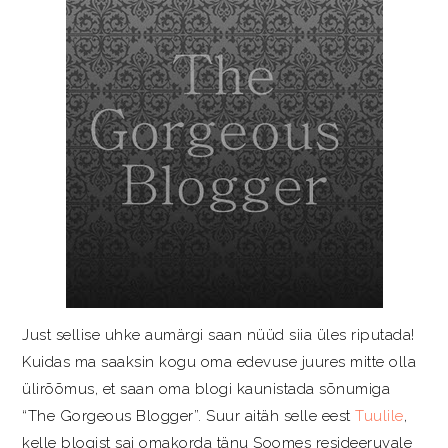
Just sellise uhke aumärgi saan nüüd siia üles riputada!
Kuidas ma saaksin kogu oma edevuse juures mitte olla
ülirõõmus, et saan oma blogi kaunistada sõnumiga
“The Gorgeous Blogger”. Suur aitäh selle eest
Tuulile
,
kelle blogist sai omakorda tänu Soomes resideeruvale