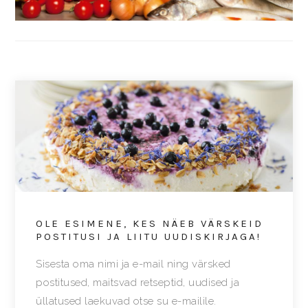
OLE ESIMENE, KES NÄEB VÄRSKEID
POSTITUSI JA LIITU UUDISKIRJAGA!
Sisesta oma nimi ja e-mail ning värsked
postitused, maitsvad retseptid, uudised ja
üllatused laekuvad otse su e-mailile.