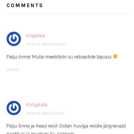
INTERACTIONS
COMMENTS
Angelika
märts 23, 2011 at 11:04 e.l.
Palju õnne! Mulle meeldibki su retseptide täpsus
VASTA
Köögikata
märts 23, 2011 at 2:13 p.l.
Palju õnne ja head reisi! Ootan huviga reisile järgnevaid
postitusi ja muidugi Su aiablogi.