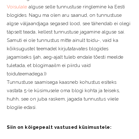
Voisulale
alguse selle tunnustuse ringlemine ka Eesti
blogides. Nagu ma olen aru saanud, on tunnustuse
algse väljaandjaga segased lood, see tähendab ei olegi
täpselt teada, kellest tunnustuse jagamine alguse sai.
Samuti ei ole tunnustus mitte ainult toidu-, vaid ka
kõiksugustel teemadel kirjutatavates blogides
jagamiseks (jah, aeg-ajalt tuleb endale tõesti meelde
tuletada, et blogimaailm ei piirdu vaid
toiduteemadega:))
Tunnustuse saamisega kaasneb kohustus esiteks
vastata 5-le küsimusele oma blogi kohta ja teiseks,
huhh, see on juba raskem, jagada tunnustus viiele
blogile edasi.
Siin on kõigepealt vastused küsimustele: