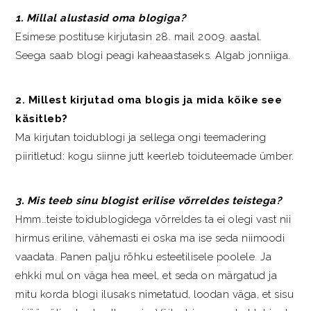
1. Millal alustasid oma blogiga?
Esimese postituse kirjutasin 28. mail 2009. aastal.
Seega saab blogi peagi kaheaastaseks. Algab jonniiga.
2. Millest kirjutad oma blogis ja mida kõike see
käsitleb?
Ma kirjutan toidublogi ja sellega ongi teemadering
piiritletud: kogu siinne jutt keerleb toiduteemade ümber.
3. Mis teeb sinu blogist erilise võrreldes teistega?
Hmm…teiste toidublogidega võrreldes ta ei olegi vast nii
hirmus eriline, vähemasti ei oska ma ise seda niimoodi
vaadata. Panen palju rõhku esteetilisele poolele. Ja
ehkki mul on väga hea meel, et seda on märgatud ja
mitu korda blogi ilusaks nimetatud, loodan väga, et sisu