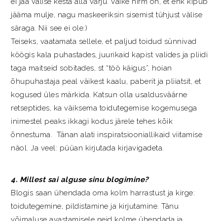
ei jää välise kesta alla varju. Väike hirm on, et ehk kipub
jääma mulje, nagu maskeeriksin sisemist tühjust välise
säraga. Nii see ei ole:)
Teiseks, vaatamata sellele, et paljud toidud sünnivad
köögis kala puhastades, juurikaid kapist valides ja pliidi
taga maitseid sobitades, st “töö käigus”, hoian
õhupuhastaja peal väikest kaalu, paberit ja pliiatsit, et
kogused üles märkida. Katsun olla usaldusväärne
retseptides, ka väiksema toidutegemise kogemusega
inimestel peaks ikkagi kodus järele tehes kõik
õnnestuma. Tänan alati inspiratsiooniallikaid viitamise
näol. Ja veel: püüan kirjutada kirjavigadeta.
4. Millest sai alguse sinu blogimine?
Blogis saan ühendada oma kolm harrastust ja kirge:
toidutegemine, pildistamine ja kirjutamine. Tänu
võimaluse avastamisele neid kolme ühendada ja