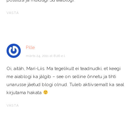
VASTA
Pille
märts 24, 2011 at 8:26 e.l.
Oi, aitäh, Mari-Liis. Ma tegelikult ei teadnudki, et keegi
me aiablogi ka jälgib – see on selline õnnetu ja tihti
unarusse jäetud blogi olnud. Tuleb aktiivsemalt ka seal
kirjutama hakata
VASTA