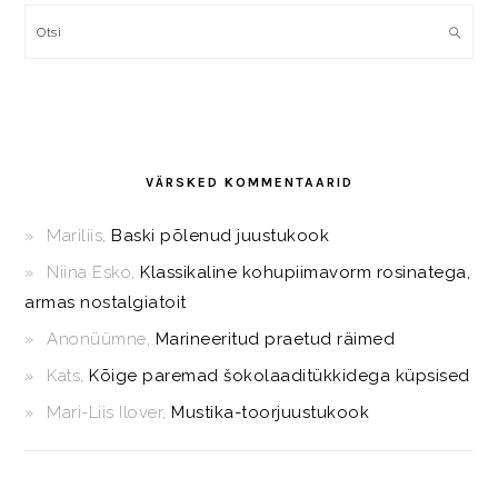
Otsi
VÄRSKED KOMMENTAARID
Mariliis
,
Baski põlenud juustukook
Niina Esko
,
Klassikaline kohupiimavorm rosinatega,
armas nostalgiatoit
Anonüümne
,
Marineeritud praetud räimed
Kats
,
Kõige paremad šokolaaditükkidega küpsised
Mari-Liis Ilover
,
Mustika-toorjuustukook