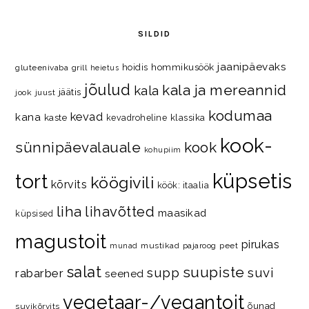
SILDID
jaanipäevaks
hommikusöök
hoidis
gluteenivaba
grill
heietus
jõulud
kala ja mereannid
kala
jäätis
jook
juust
kodumaa
kevad
kana
kaste
kevadroheline
klassika
kook-
kook
sünnipäevalauale
kohupiim
küpsetis
tort
köögivili
kõrvits
köök: itaalia
liha
lihavõtted
maasikad
küpsised
magustoit
pirukas
mustikad
pajaroog
peet
munad
salat
suupiste
supp
suvi
rabarber
seened
vegetaar-/vegantoit
õunad
suvikõrvits