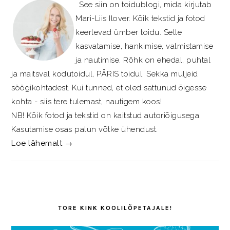
See siin on toidublogi, mida kirjutab
Mari-Liis Ilover. Kõik tekstid ja fotod
keerlevad ümber toidu. Selle
kasvatamise, hankimise, valmistamise
ja nautimise. Rõhk on ehedal, puhtal
ja maitsval kodutoidul, PÄRIS toidul. Sekka muljeid
söögikohtadest. Kui tunned, et oled sattunud õigesse
kohta - siis tere tulemast, nautigem koos!
NB! Kõik fotod ja tekstid on kaitstud autoriõigusega.
Kasutamise osas palun võtke ühendust.
Loe lähemalt →
TORE KINK KOOLILÕPETAJALE!