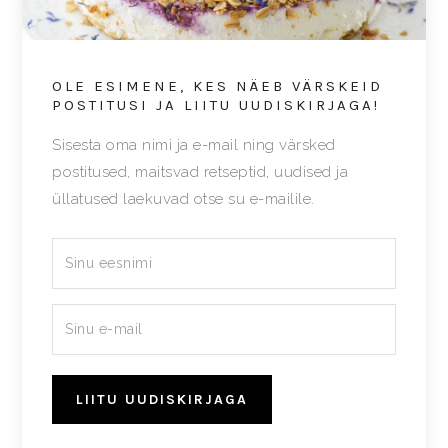
OLE ESIMENE, KES NÄEB VÄRSKEID
POSTITUSI JA LIITU UUDISKIRJAGA!
Sisesta oma nimi ja e-mail ning värsked
postitused, maitsvad retseptid, uudised ja
üllatused laekuvad otse su e-mailile.
LIITU UUDISKIRJAGA