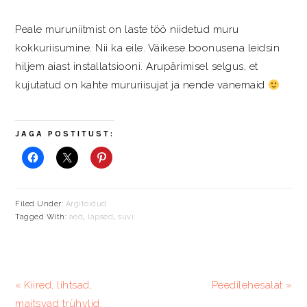
Peale muruniitmist on laste töö niidetud muru
kokkuriisumine. Nii ka eile. Väikese boonusena leidsin
hiljem aiast installatsiooni. Arupärimisel selgus, et
kujutatud on kahte mururiisujat ja nende vanemaid
JAGA POSTITUST:
Filed Under:
Argitoidud
Tagged With:
aed
,
lapsed
,
suvi
Previous
Järgmine
« Kiired, lihtsad,
Peedilehesalat »
Post:
postitus:
maitsvad trühvlid