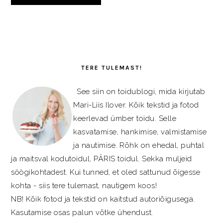
PRIMARY
SIDEBAR
TERE TULEMAST!
See siin on toidublogi, mida kirjutab
Mari-Liis Ilover. Kõik tekstid ja fotod
keerlevad ümber toidu. Selle
kasvatamise, hankimise, valmistamise
ja nautimise. Rõhk on ehedal, puhtal
ja maitsval kodutoidul, PÄRIS toidul. Sekka muljeid
söögikohtadest. Kui tunned, et oled sattunud õigesse
kohta - siis tere tulemast, nautigem koos!
NB! Kõik fotod ja tekstid on kaitstud autoriõigusega.
Kasutamise osas palun võtke ühendust.