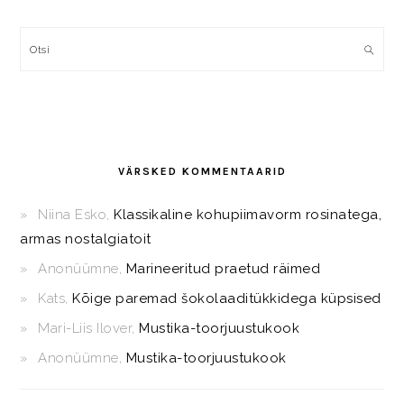
Otsi
VÄRSKED KOMMENTAARID
Niina Esko
,
Klassikaline kohupiimavorm rosinatega,
armas nostalgiatoit
Anonüümne
,
Marineeritud praetud räimed
Kats
,
Kõige paremad šokolaaditükkidega küpsised
Mari-Liis Ilover
,
Mustika-toorjuustukook
Anonüümne
,
Mustika-toorjuustukook