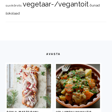
vegetaar-/vegantoit
õunad
suvikõrvits
šokolaad
FOOTER
AVASTA