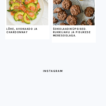
LÕHE, AVOKAADO JA
ŠOKOLAADIKÜPSISED.
CHARDONNAY
RUKKIJAHU JA PISUKESE
MERESOOLAGA.
INSTAGRAM
Kui
Ja
Kui
mõtlen
ongi
kokku
parimatele
juuli
saavad
Eesti
läinud,
pehme
TUTTUUS
Sulnis
Pinsa