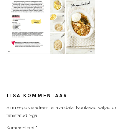
READER
INTERACTIONS
LISA KOMMENTAAR
Sinu e-postiaadressi ei avaldata.
Nõutavad väljad on
tähistatud
*
-ga
Kommenteeri
*