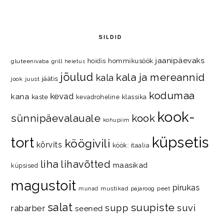
SILDID
jaanipäevaks
hommikusöök
hoidis
gluteenivaba
grill
heietus
jõulud
kala ja mereannid
kala
jäätis
jook
juust
kodumaa
kevad
kana
kaste
kevadroheline
klassika
kook-
kook
sünnipäevalauale
kohupiim
küpsetis
tort
köögivili
kõrvits
köök: itaalia
liha
lihavõtted
maasikad
küpsised
magustoit
pirukas
mustikad
pajaroog
peet
munad
salat
suupiste
supp
suvi
rabarber
seened