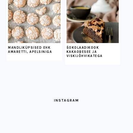
MANDLIKÜPSISED EHK
ŠOKOLAADIKOOK
AMARETTI, APELSINIGA
KAKAOBESEE JA
VISKIJÕHVIKATEGA
INSTAGRAM
Kui
Ja
Kui
mõtlen
ongi
kokku
parimatele
juuli
saavad