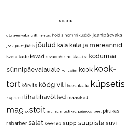
SILDID
jaanipäevaks
hommikusöök
hoidis
gluteenivaba
grill
heietus
jõulud
kala ja mereannid
kala
jäätis
jook
juust
kodumaa
kevad
kana
kaste
kevadroheline
klassika
kook-
kook
sünnipäevalauale
kohupiim
küpsetis
tort
köögivili
kõrvits
köök: itaalia
liha
lihavõtted
maasikad
küpsised
magustoit
pirukas
mustikad
pajaroog
peet
munad
salat
suupiste
supp
suvi
rabarber
seened