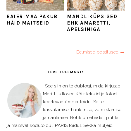
BAIERIMAA PAKUB
MANDLIKÜPSISED
HÄID MAITSEID
EHK AMARETTI,
APELSINIGA
Eelmised postitused →
PRIMARY
SIDEBAR
TERE TULEMAST!
See siin on toidublogi, mida kirjutab
Mari-Liis Ilover. Kõik tekstid ja fotod
keerlevad ümber toidu. Selle
kasvatamise, hankimise, valmistamise
ja nautimise. Rõhk on ehedal, puhtal
ja maitsval kodutoidul, PÄRIS toidul. Sekka muljeid