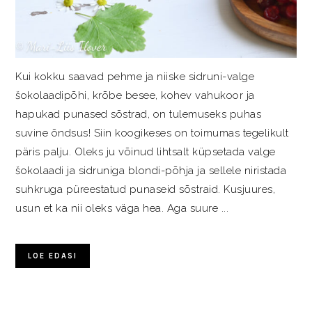
Kui kokku saavad pehme ja niiske sidruni-valge
šokolaadipõhi, krõbe besee, kohev vahukoor ja
hapukad punased sõstrad, on tulemuseks puhas
suvine õndsus! Siin koogikeses on toimumas tegelikult
päris palju. Oleks ju võinud lihtsalt küpsetada valge
šokolaadi ja sidruniga blondi-põhja ja sellele niristada
suhkruga püreestatud punaseid sõstraid. Kusjuures,
usun et ka nii oleks väga hea. Aga suure ...
LOE EDASI