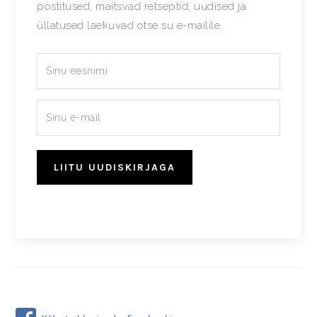
postitused, maitsvad retseptid, uudised ja
üllatused laekuvad otse su e-mailile.
LIITU UUDISKIRJAGA