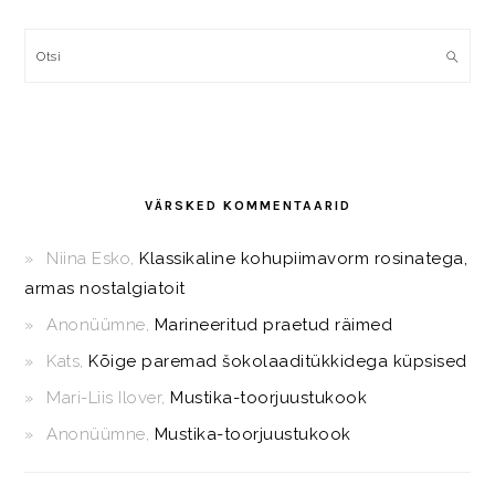
Otsi
VÄRSKED KOMMENTAARID
Niina Esko
,
Klassikaline kohupiimavorm rosinatega,
armas nostalgiatoit
Anonüümne
,
Marineeritud praetud räimed
Kats
,
Kõige paremad šokolaaditükkidega küpsised
Mari-Liis Ilover
,
Mustika-toorjuustukook
Anonüümne
,
Mustika-toorjuustukook