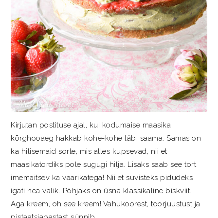
Kirjutan postituse ajal, kui kodumaise maasika
kõrghooaeg hakkab kohe-kohe läbi saama. Samas on
ka hilisemaid sorte, mis alles küpsevad, nii et
maasikatordiks pole sugugi hilja. Lisaks saab see tort
imemaitsev ka vaarikatega! Nii et suvisteks pidudeks
igati hea valik. Põhjaks on üsna klassikaline biskviit.
Aga kreem, oh see kreem! Vahukoorest, toorjuustust ja
pistaatsiapastast sünnib ...